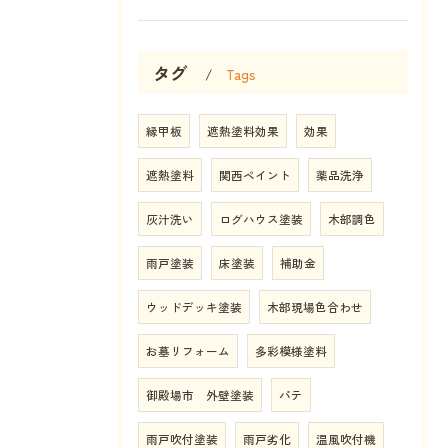
タグ
Tags
縁甲板
遮熱塗料効果
効果
遮熱塗料
関西ペイント
薬品洗浄
灰汁洗い
ログハウス塗装
木部調色
雨戸塗装
床塗装
補助金
ウッドデッキ塗装
木部現場色合わせ
お墓リフォーム
多彩模様塗料
御殿場市 外壁塗装
パテ
雨戸吹付塗装
雨戸劣化
温風吹付機