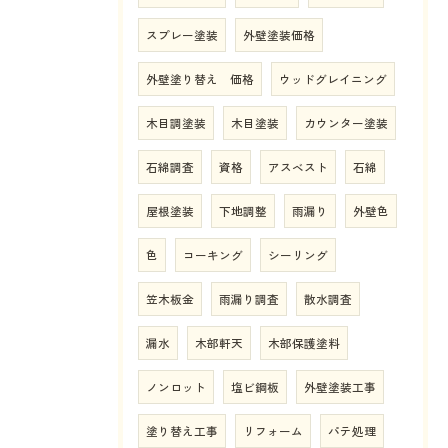
スプレー塗装
外壁塗装価格
外壁塗り替え 価格
ウッドグレイニング
木目調塗装
木目塗装
カウンター塗装
石綿調査
資格
アスベスト
石綿
屋根塗装
下地調整
雨漏り
外壁色
色
コーキング
シーリング
笠木板金
雨漏り調査
散水調査
漏水
木部軒天
木部保護塗料
ノンロット
塩ビ鋼板
外壁塗装工事
塗り替え工事
リフォーム
パテ処理