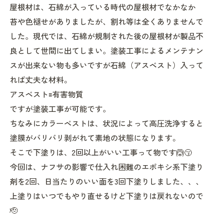
屋根材は、石綿が入っている時代の屋根材でなかなか
苔や色褪せがありましたが、割れ等は全くありませんで
した。現代では、石綿が規制された後の屋根材が製品不
良として世間に出てしまい。塗装工事によるメンテナン
スが出来ない物も多いですが石綿（アスベスト）入って
れば丈夫な材料。
アスベスト🟰有害物質
ですが塗装工事が可能です。
ちなみにカラーベストは、状況によって高圧洗浄すると
塗膜がバリバリ剥がれて素地の状態になります。
そこで下塗りは、2回以上がいい工事って物です🙆😚
今回は、ナフサの影響で仕入れ困難のエポキシ系下塗り
剤を2回、日当たりのいい面を3回下塗りしました、、、
上塗りはいつでもやり直せるけど下塗りは戻れないので
🫡